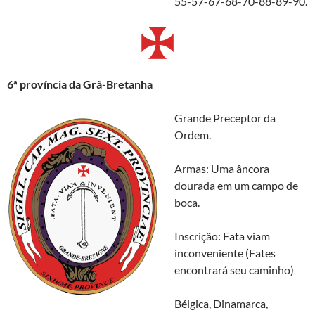
55-57-67-68-70-88-89-90.
6
ª p
rovíncia da Grã-Bretanha
Grande Preceptor da
Ordem.
Armas: Uma âncora
dourada em um campo de
boca.
Inscrição: Fata viam
inconveniente (Fates
encontrará seu caminho)
Bélgica, Dinamarca,