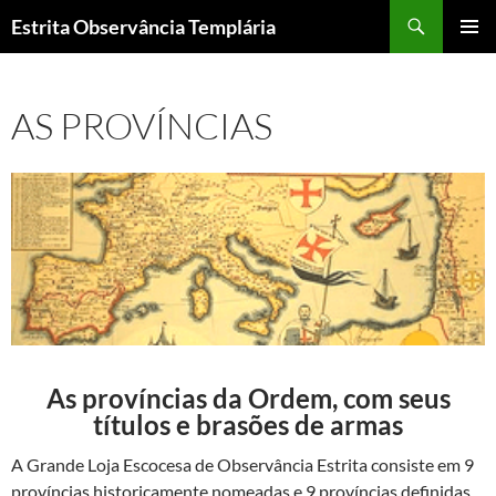
Pular
Pesquisar
Estrita Observância Templária
para
MENU
o
PRINCI
conteúdo
AS PROVÍNCIAS
As províncias da Ordem, com seus
títulos e brasões de armas
A Grande Loja Escocesa de Observância Estrita consiste em 9
províncias historicamente nomeadas e 9 províncias definidas