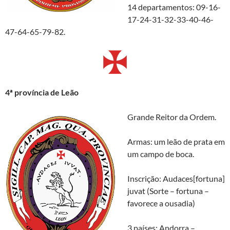
14 departamentos: 09-16-
17-24-31-32-33-40-46-
47-64-65-79-82.
4
ª p
rovíncia de Leão
Grande Reitor da Ordem.
Armas: um leão de prata em
um campo de boca.
Inscrição: Audaces[fortuna]
juvat (Sorte – fortuna –
favorece a ousadia)
3 países: Andorra –