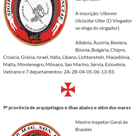
A inscrição: U
ltorem
Ulciscitur Ulto
r (O Vingador
se vinga do vingador).
Albânia, Áustria, Baviera,
Bósnia, Bulgária, Chipre,
Croácia, Grécia, Israel, Itália, Líbano, Lichtenstein, Macedônia,
Malta, Montenegro, Mônaco, San Marino, Sérvia, Eslovênia,
Vaticano e 7 departamentos: 2A-2B-04-05-06-13-83.
9
ª p
rovíncia de arquipélagos e ilhas abaixo e além dos mares
Mestre Inspetor Geral de
Brasões