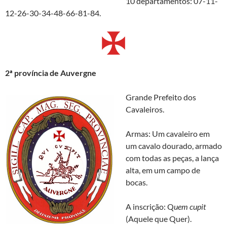
10 departamentos: 07-11-
12-26-30-34-48-66-81-84.
2
ª p
rovíncia de Auvergne
Grande Prefeito dos
Cavaleiros.
Armas: Um cavaleiro em
um cavalo dourado, armado
com todas as peças, a lança
alta, em um campo de
bocas.
A inscrição: Q
uem cupit
(Aquele que Quer).