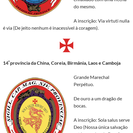
do mesmo.
A inscrição: Via virtuti nulla
é via (De jeito nenhum é inacessível à coragem).
ª
14
província da China, Coreia, Birmânia, Laos e Camboja
Grande Marechal
Perpétuo.
De ouro a um dragão de
bocas.
A inscrição: Sola salus serve
Deo (Nossa única salvação