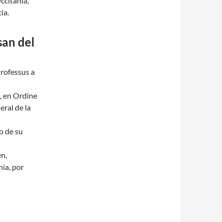
ccitania,
ia.
san del
rofessus a
, en Ordine
ral de la
o de su
en,
ia, por