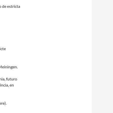
 de estricta
icte
Meiningen.
ia, futuro
incia, en
re).