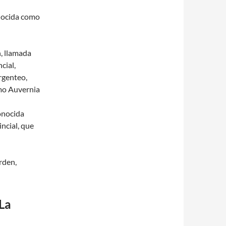
onocida como
n, llamada
cial,
rgenteo,
omo Auvernia
conocida
ncial, que
rden,
La