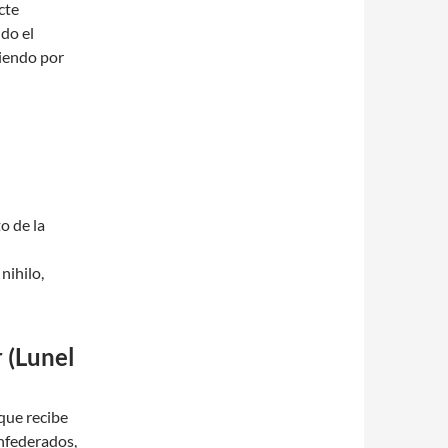
cte
do el
tiendo por
o de la
nihilo,
 (Lunel
 que recibe
nfederados,