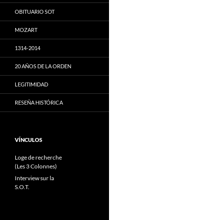
OBITUARIO SOT
MOZART
1314-2014
20 AÑOS DE LA ORDEN
LEGITIMIDAD
RESEÑA HISTÓRICA
VÍNCULOS
Loge de recherche
(Les 3 Colonnes)
Interview sur la
S.O.T.