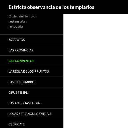
Buscar
Estricta observancia de los templarios
Saltar
Orden del Templo
restaurada y
al
renovada
contenido
ESTATUTOS
LAS PROVINCIAS
LAS CONVENTOS
LA REGLA DE LOS 9 PUNTOS
LAS COSTUMBRES
OPUS TEMPLI
LAS ANTIGUAS LOGIAS
LOJAS E TRIÂNGULOS ATUAIS
CLERICATE