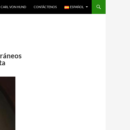
CARL VON HUND
CONTÁCTENOS
ESPAÑOL
oráneos
ta