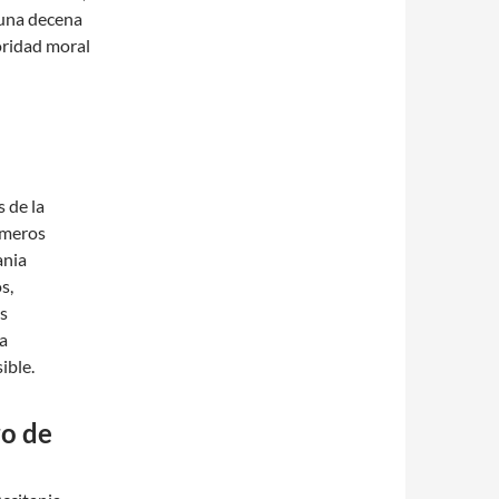
 una decena
oridad moral
 de la
imeros
ania
s,
os
la
ible.
o de