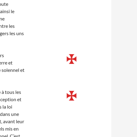
toute
ainsi le
une
tre les
gers les uns
rs
erre et
e solennel et
 à tous les
ception et
 la loi
 dans une
t, avant leur
els mis en
nel. C’est