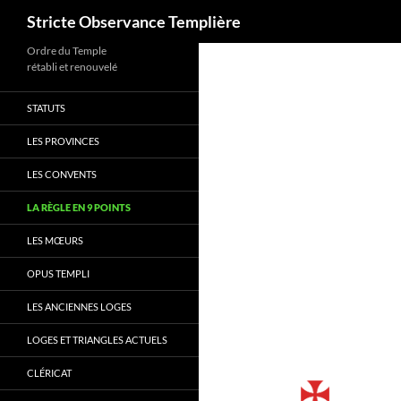
Recherche
Stricte Observance Templière
Aller
Ordre du Temple
rétabli et renouvelé
au
contenu
STATUTS
LES PROVINCES
LES CONVENTS
LA RÈGLE EN 9 POINTS
LES MŒURS
OPUS TEMPLI
LES ANCIENNES LOGES
LOGES ET TRIANGLES ACTUELS
CLÉRICAT