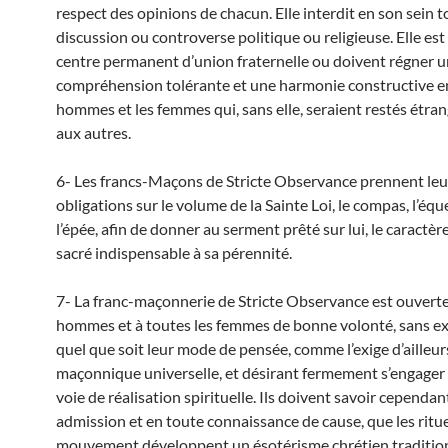
respect des opinions de chacun. Elle interdit en son sein 
discussion ou controverse politique ou religieuse. Elle est 
centre permanent d’union fraternelle ou doivent régner 
compréhension tolérante et une harmonie constructive en
hommes et les femmes qui, sans elle, seraient restés étran
aux autres.
6- Les francs-Maçons de Stricte Observance prennent leu
obligations sur le volume de la Sainte Loi, le compas, l’équ
l’épée, afin de donner au serment prêté sur lui, le caractèr
sacré indispensable à sa pérennité.
7- La franc-maçonnerie de Stricte Observance est ouverte
hommes et à toutes les femmes de bonne volonté, sans ex
quel que soit leur mode de pensée, comme l’exige d’ailleurs
maçonnique universelle, et désirant fermement s’engager
voie de réalisation spirituelle. Ils doivent savoir cependan
admission et en toute connaissance de cause, que les ritu
mouvement développent un ésotérisme chrétien tradition