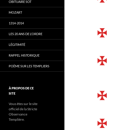
OBITUAIRE SOT
MOZART
1314-2014
LES 20 ANS DE L’ORDRE
LÉGITIMITÉ
RAPPEL HISTORIQUE
POÈME SUR LES TEMPLIERS
À PROPOS DE CE
SITE
Vous êtes sur le site
officiel de la Stricte
Observance
Templière.