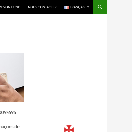
RL VON HUND
NOUS CONTACTER
FRANÇAIS
2009/695
-maçons de