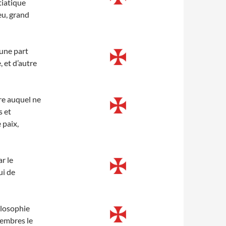
tiatique
eu, grand
’une part
, et d’autre
re auquel ne
s et
 paix,
r le
ui de
ilosophie
membres le