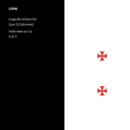
LIENS
Loge de recherche
(Les 3 Colonnes)
Interview sur la
S.O.T.