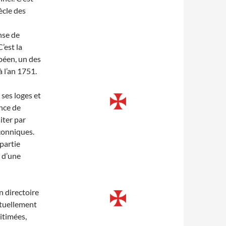
ècle des
nse de
’est la
opéen, un des
 l’an 1751.
ses loges et
ence de
iter par
açonniques.
partie
 d’une
n directoire
ctuellement
gitimées,