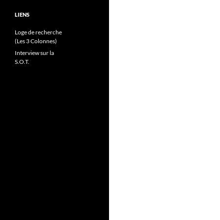
LIENS
Loge de recherche
(Les 3 Colonnes)
Interview sur la
S.O.T.