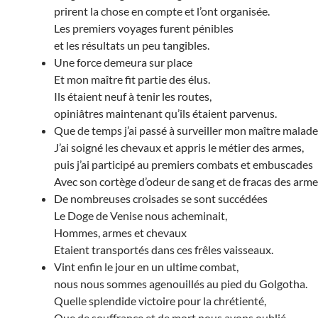
prirent la chose en compte et l’ont organisée.
Les premiers voyages furent pénibles
et les résultats un peu tangibles.
Une force demeura sur place
Et mon maître fit partie des élus.
Ils étaient neuf à tenir les routes,
opiniâtres maintenant qu’ils étaient parvenus.
Que de temps j’ai passé à surveiller mon maître malade
J’ai soigné les chevaux et appris le métier des armes,
puis j’ai participé au premiers combats et embuscades
Avec son cortège d’odeur de sang et de fracas des arme
De nombreuses croisades se sont succédées
Le Doge de Venise nous acheminait,
Hommes, armes et chevaux
Etaient transportés dans ces frêles vaisseaux.
Vint enfin le jour en un ultime combat,
nous nous sommes agenouillés au pied du Golgotha.
Quelle splendide victoire pour la chrétienté,
Que de souffrance et de mort nous avons oublié.