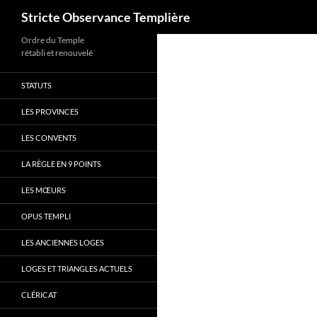
Recherche
Stricte Observance Templière
Aller
Ordre du Temple
rétabli et renouvelé
au
contenu
STATUTS
LES PROVINCES
LES CONVENTS
LA RÈGLE EN 9 POINTS
LES MŒURS
OPUS TEMPLI
LES ANCIENNES LOGES
LOGES ET TRIANGLES ACTUELS
CLÉRICAT