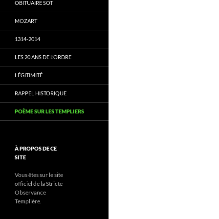
OBITUAIRE SOT
MOZART
1314-2014
LES 20 ANS DE L’ORDRE
LÉGITIMITÉ
RAPPEL HISTORIQUE
POÈME SUR LES TEMPLIERS
À PROPOS DE CE
SITE
Vous êtes sur le site
officiel de la Stricte
Observance
Templière.