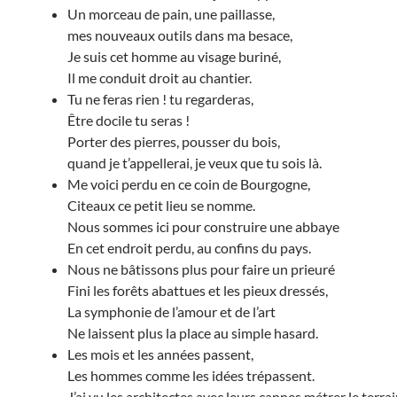
Un morceau de pain, une paillasse,
mes nouveaux outils dans ma besace,
Je suis cet homme au visage buriné,
Il me conduit droit au chantier.
Tu ne feras rien ! tu regarderas,
Être docile tu seras !
Porter des pierres, pousser du bois,
quand je t’appellerai, je veux que tu sois là.
Me voici perdu en ce coin de Bourgogne,
Citeaux ce petit lieu se nomme.
Nous sommes ici pour construire une abbaye
En cet endroit perdu, au confins du pays.
Nous ne bâtissons plus pour faire un prieuré
Fini les forêts abattues et les pieux dressés,
La symphonie de l’amour et de l’art
Ne laissent plus la place au simple hasard.
Les mois et les années passent,
Les hommes comme les idées trépassent.
J’ai vu les architectes avec leurs cannes métrer le terrai