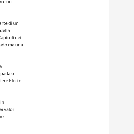
tore un
arte di un
della
apitoli dei
grado ma una
a
 Spada o
iere Eletto
in
i valori
ne