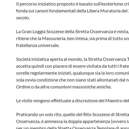
Il percorso iniziatico proposto è basato sull’esoterismo cri
fonda sui canoni fondamentali della Libera Muratoria del 
secolo.
La Gran Loggia Scozzese della Stretta Osservanza è mista
ritiene che la Massoneria, ben intesa, sia prima di tutto u
fratellanza universale.
Società iniziatica aperta al mondo, la Stretta Osservanza
accetta quindi con piacere di essere visitata da tutti i fratel
sorelle regolarmente iniziati, qualunque sia la loro comuni
sola ovvia condizione che non siano stati allontanati dal 
Ordine o da altre comunioni massoniche amiche.
Le visite vengono effettuate a discrezione del Maestro del
Praticando un solo rito, quello del Rito Scozzese di Strett
Osservanza, è ammessa la doppia appartenenza (ovvero la
per un membro della Stretta Osservanza Templare di app