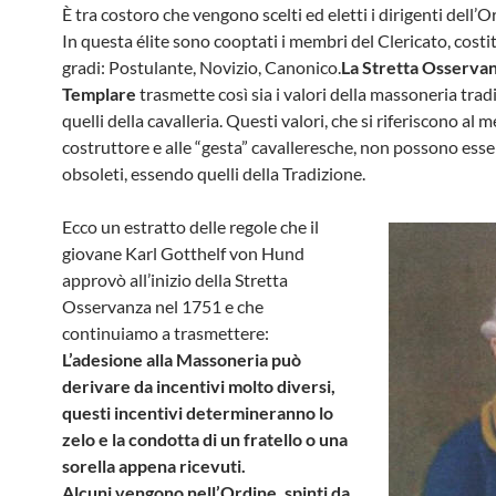
È tra costoro che vengono scelti ed eletti i dirigenti dell’O
In questa élite sono cooptati i membri del Clericato, costitu
gradi: Postulante, Novizio, Canonico.
La Stretta Osserva
Templare
trasmette così sia i valori della massoneria trad
quelli della cavalleria. Questi valori, che si riferiscono al m
costruttore e alle “gesta” cavalleresche, non possono esse
obsoleti, essendo quelli della Tradizione.
Ecco un estratto delle regole che il
giovane Karl Gotthelf von Hund
approvò all’inizio della Stretta
Osservanza nel 1751 e che
continuiamo a trasmettere:
L’adesione alla
Massoneria può
derivare da incentivi molto diversi,
questi incentivi determineranno lo
zelo e la condotta di un fratello o una
sorella appena ricevuti.
Alcuni vengono nell’Ordine, spinti da