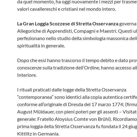
da quel momento, ha oggi nuovamente i mezzi per trasmet
valori cavallereschi e cristiani nel mondo intero.
La Gran Loggia Scozzese di Stretta Osservanza
governa 
Allegoriche di Apprendisti, Compagni e Maestri. Questi ult
perfezionano nello studio della simbologia massonica del
spiritualità in generale.
Dopo che essi hanno trascorso il tempo debito e dato prov
conoscenze sulla tradizione dell’Ordine, hanno accesso al
Interiore.
I rituali praticati dalle logge della Stretta Osservanza
“contemporanea” sono identici alla copia autentica certifi
conforme all’originale di Dresda del 17 marzo 1774; (firma
August Müldauer, con pieni poteri per gli assenti – Visita
generale: Fratello Aloysius Comte von Brühl). Ricordiamo
prima loggia della Stretta Osservanza fu fondata il 24 gi
Kittlitz in Germania.