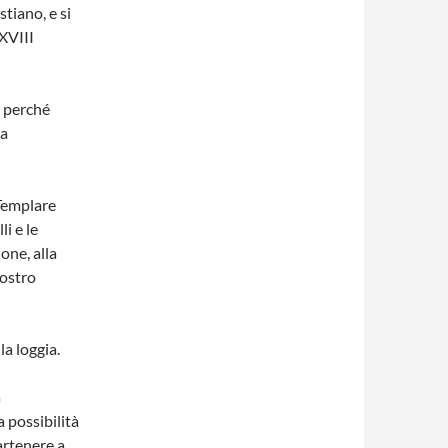
stiano, e si
XVIII
, perché
na
 Templare
li e le
one, alla
nostro
la loggia.
a
 possibilità
artenere a