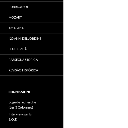
RUBRICA SOT
MOZART
1314-2014
I 20 ANNI DELL’ORDINE
LEGITTIMITÀ
RASSEGNA STORICA
REVISÃO HISTÓRICA
CONNESSIONI
Loge de recherche
(Les 3 Colonnes)
Interview sur la
S.O.T.