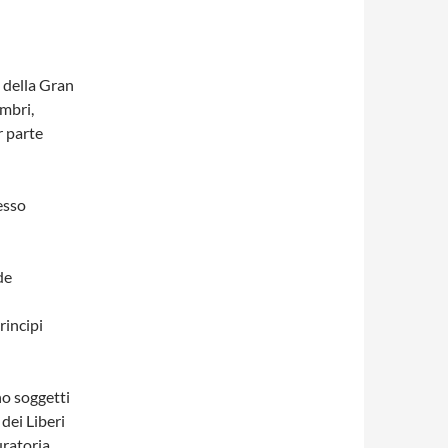
a della Gran
embri,
r parte
esso
de
rincipi
no soggetti
 dei Liberi
uratoria