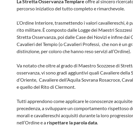
La Stretta Osservanza Templare
offre al sincero ricerca
percorso iniziatico del tutto completo e rimarchevole.
L’Ordine Interiore, trasmettendo i valori cavallereschi, è p
rito militare. È composto dalle Logge dei Maestri Scozzesi 
Stretta Osservanza, poi dalle Case dei Novizi e infine dai C
Cavalieri del Tempio (o Cavalieri Professi, che non è un 
distinzione, per coloro che hanno reso servizi all’Ordine).
Va notato che oltre al grado di Maestro Scozzese di Strett
osservanza, vi sono gradi aggiuntivi quali Cavaliere della
d’Oriente, Cavaliere dell’Aquila Sovrana Rosacroce, Caval
e quello del Rito di Clermont.
Tutti apprendono come applicare le conoscenze acquisite 
precedenza, a sviluppare un comportamento rispettoso de
morali e cavallereschi acquisiti durante la loro progressio
nell’Ordine e a
rispettare la parola data
.