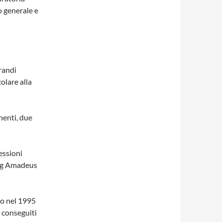
o generale e
randi
olare alla
nenti, due
fessioni
gang Amadeus
to nel 1995
 conseguiti