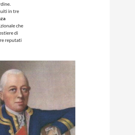
rdine.
iti in tre
nza
izionale che
estiere di
re reputati