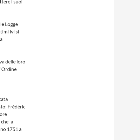
tere i suoi
le Logge
imi ivi si
la
a delle loro
l’Ordine
cata
to: Frédéric
tore
 che la
ugno 1751 a