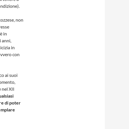
ndizione).
cozzese, non
resse
è in
 anni,
icizia in
ovvero con
co ai suoi
momento,
 nel XII
alsiasi
e di poter
Templare