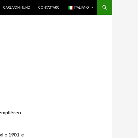
CARL VON HUND
CONTATTARCI
ITALIANO
Templièreo
uglio
1901 e