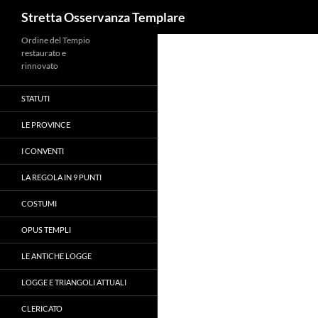
Cerca
Stretta Osservanza Templare
Vai
Ordine del Tempio
restaurato e
al
rinnovato
contenuto
STATUTI
LE PROVINCE
I CONVENTI
LA REGOLA IN 9 PUNTI
COSTUMI
OPUS TEMPLI
LE ANTICHE LOGGE
LOGGE E TRIANGOLI ATTUALI
CLERICATO