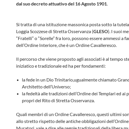
dal suo decreto attuativo del 16 Agosto 1901
.
Si tratta di una istituzione massonica posta sotto la tutel
Loggia Scozzese di Stretta Osservanza (
GLESO
). I suoi m
“Fratelli” o “Sorelle” fra loro, possono essere ammessi a fa
dell’Ordine Interiore, che è un Ordine Cavalleresco.
Il percorso che viene proposto agli associati è al tempo st
iniziatico e tradizionale ed ha per fondamenti:
la fede in un Dio Trinitario,ugualmente chiamato Gran
Architetto dell’Universo;
la fedeltà alle tradizioni dell’Ordine dei Templari ed ai p
propri del Rito di Stretta Osservanza.
Quali membri di un Ordine Cavalleresco, questi ultimi so
allo stretto rispetto delle antiche obbligazioni dell’Ordine
Muratori, vale a dire alle regole tradizionali della libera m