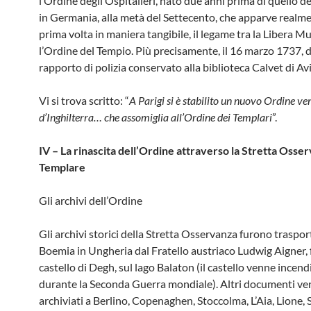
l’Ordine degli Ospitalieri, nato due anni prima di quello de
in Germania, alla metà del Settecento, che apparve realmen
prima volta in maniera tangibile, il legame tra la Libera M
l’Ordine del Tempio. Più precisamente, il 16 marzo 1737, d
rapporto di polizia conservato alla biblioteca Calvet di A
Vi si trova scritto: “
A Parigi si è stabilito un nuovo Ordine ve
d’Inghilterra… che assomiglia all’Ordine dei Templari
”.
IV –
La rinascita dell’Ordine attraverso la Stretta Osse
Templare
Gli archivi dell’Ordine
Gli archivi storici della Stretta Osservanza furono trasport
Boemia in Ungheria dal Fratello austriaco Ludwig Aigner, f
castello di Degh, sul lago Balaton (il castello venne incend
durante la Seconda Guerra mondiale). Altri documenti v
archiviati a Berlino, Copenaghen, Stoccolma, L’Aia, Lione,