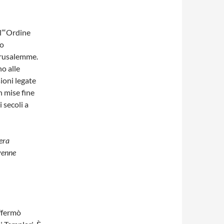
ll’“Ordine
no
Gerusalemme.
o alle
sioni legate
n mise fine
i secoli a
bera
venne
affermò