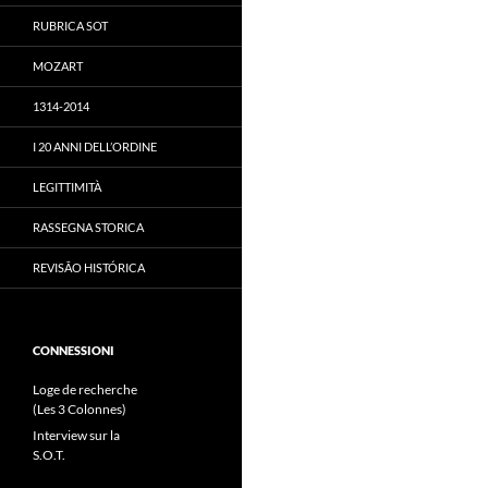
RUBRICA SOT
MOZART
1314-2014
I 20 ANNI DELL’ORDINE
LEGITTIMITÀ
RASSEGNA STORICA
REVISÃO HISTÓRICA
CONNESSIONI
Loge de recherche
(Les 3 Colonnes)
Interview sur la
S.O.T.