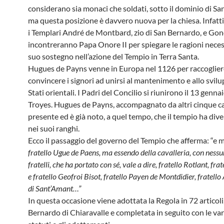
considerano sia monaci che soldati, sotto il dominio di Sa
ma questa posizione è davvero nuova per la chiesa. Infatt
i Templari André de Montbard, zio di San Bernardo, e Go
incontreranno Papa Onore II per spiegare le ragioni necess
suo sostegno nell’azione del Tempio in Terra Santa.
Hugues de Payns venne in Europa nel 1126 per raccoglier
convincere i signori ad unirsi al mantenimento e allo svilu
Stati orientali. I Padri del Concilio si riunirono il 13 genn
Troyes. Hugues de Payns, accompagnato da altri cinque cav
presente ed è già noto, a quel tempo, che il tempio ha div
nei suoi ranghi.
Ecco il passaggio del governo del Tempio che afferma: “e 
fratello Ugue de Paens, ma essendo della cavalleria, con nessu
fratelli, che ha portato con sé, vale a dire, fratello Rotlant, fra
e fratello Geofroi Bisot, fratello Payen de Montdidier, fratell
di Sant’Amant…”
In questa occasione viene adottata la Regola in 72 articoli
Bernardo di Chiaravalle e completata in seguito con le vari