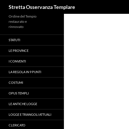
Cerca
Stretta Osservanza Templare
Vai
Ordine del Tempio
restaurato e
al
rinnovato
contenuto
STATUTI
LE PROVINCE
I CONVENTI
LA REGOLA IN 9 PUNTI
COSTUMI
OPUS TEMPLI
LE ANTICHE LOGGE
LOGGE E TRIANGOLI ATTUALI
CLERICATO