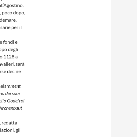
nt’Agostino,
i, poco dopo,
ndemare,
arie per il
e fondi e
ppo degli
aio 1128 a
alieri, sarà
erse decine
meism
ment
no dei suoi
tello Godefroi
o Archenbaut
, redatta
azioni, gli