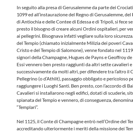
In seguito alla presa di Gerusalemme da parte dei Crociati 
1099 ed all’instaurazione del Regno di Gerusalemme, del 
di Antiochia e delle Contee di Edessa e di Tripoli, si fece s
presto il bisogno di creare alcuni Ordini ospitalieri, per ve
ai pellegrini. Bisognava infatti vegliare sulla loro sicurezza
del Tempio (chiamato inizialmente Milizia dei poveri Caval
Cristo e del Tempio di Salomone), venne fondato nel 1119
signori della Champagne, Hugues de Payns e Geoffroy de
Essi vennero ben presto raggiunti da altri sette cavalieri e
successivamente da molti altri, per difendere tra l’altro il 
Pellegrino (o d’Athlit), passaggio obbligato e pericoloso p
raggiungere i Luoghi Santi. Ben presto, con l’accordo di Bal
Cavalieri si installarono negli edifici, dotati di scuderie, sit
spianata del Tempio e vennero, di conseguenza, denomina
“Templari”.
Nel 1125, il Conte di Champagne entrò nell’Ordine del Te
accreditando ulteriormente i meriti della missione dei Temp