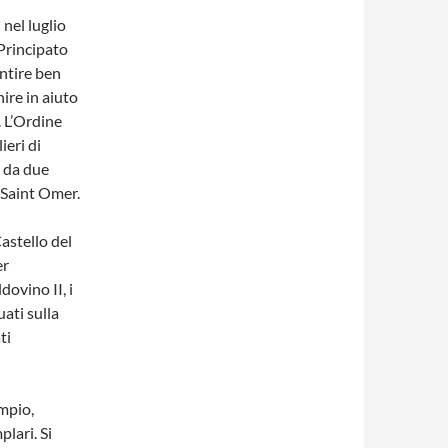
nel luglio
Principato
entire ben
nire in aiuto
. L’Ordine
ieri di
 da due
 Saint Omer.
Castello del
er
dovino II, i
uati sulla
ti
mpio,
lari. Si