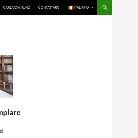
CARL VON HUND
CONTATTARCI
ITALIANO
emplare
ci