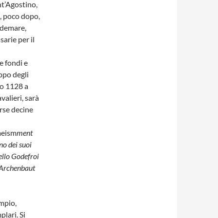
nt’Agostino,
i, poco dopo,
ndemare,
arie per il
e fondi e
ppo degli
aio 1128 a
alieri, sarà
erse decine
meism
ment
no dei suoi
tello Godefroi
o Archenbaut
mpio,
lari. Si