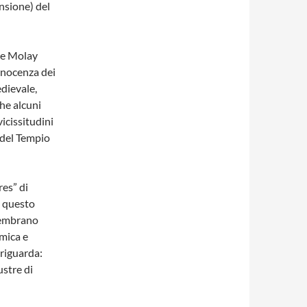
nsione) del
de Molay
nnocenza dei
edievale,
che alcuni
cissitudini
o del Tempio
res” di
o questo
 sembrano
emica e
 riguarda:
ustre di