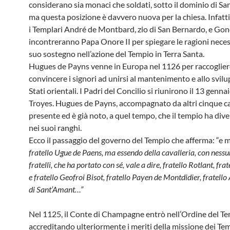
considerano sia monaci che soldati, sotto il dominio di Sa
ma questa posizione è davvero nuova per la chiesa. Infatt
i Templari André de Montbard, zio di San Bernardo, e Go
incontreranno Papa Onore II per spiegare le ragioni necess
suo sostegno nell’azione del Tempio in Terra Santa.
Hugues de Payns venne in Europa nel 1126 per raccoglier
convincere i signori ad unirsi al mantenimento e allo svilu
Stati orientali. I Padri del Concilio si riunirono il 13 genn
Troyes. Hugues de Payns, accompagnato da altri cinque cav
presente ed è già noto, a quel tempo, che il tempio ha div
nei suoi ranghi.
Ecco il passaggio del governo del Tempio che afferma: “e 
fratello Ugue de Paens, ma essendo della cavalleria, con nessu
fratelli, che ha portato con sé, vale a dire, fratello Rotlant, fra
e fratello Geofroi Bisot, fratello Payen de Montdidier, fratell
di Sant’Amant…”
Nel 1125, il Conte di Champagne entrò nell’Ordine del Te
accreditando ulteriormente i meriti della missione dei Temp