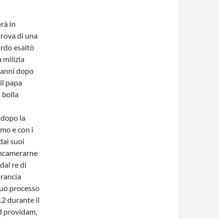
rà in
prova di una
ardo esaltò
 milizia
e anni dopo
il papa
 bolla
 dopo la
emo e con i
dai suoi
 incamerarne
dal re di
Francia
iquo processo
12 durante il
ad providam,