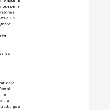
i Templari. È
te, e per la
uratoria e
ata di un
vignone.
nuto
rvanza
ati dalla
ino al
iato
ennero
 Strasburgo e