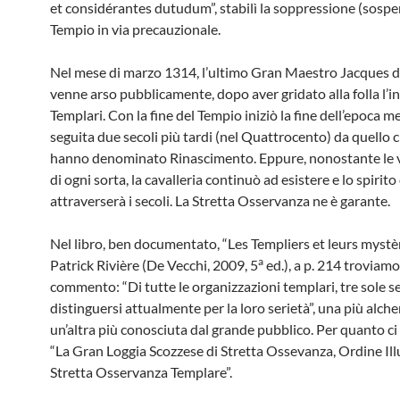
et considérantes dutudum”, stabilì la soppressione (sospe
Tempio in via precauzionale.
Nel mese di marzo 1314, l’ultimo Gran Maestro Jacques 
venne arso pubblicamente, dopo aver gridato alla folla l’i
Templari. Con la fine del Tempio iniziò la fine dell’epoca m
seguita due secoli più tardi (nel Quattrocento) da quello 
hanno denominato Rinascimento. Eppure, nonostante le vi
di ogni sorta, la cavalleria continuò ad esistere e lo spirit
attraverserà i secoli. La Stretta Osservanza ne è garante.
Nel libro, ben documentato, “Les Templiers et leurs mystè
a
Patrick Rivière (De Vecchi, 2009, 5
ed.), a p. 214 troviam
commento: “Di tutte le organizzazioni templari, tre sole
distinguersi attualmente per la loro serietà”, una più alch
un’altra più conosciuta dal grande pubblico. Per quanto ci
“La Gran Loggia Scozzese di Stretta Ossevanza, Ordine Ill
Stretta Osservanza Templare”.