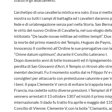
statuti e gli adattamenti.
L’archetipo di una cavalleria mistica era nato. Essa si mette
mostra su tutti i campi di battaglia ed i cavalieri daranno 
fede e di un’abnegazione senza pari nella Storia. San Bern
le virtù del nuovo Ordine di Cavalleria, nel suo elogio della
intitolato “De laude novae militiae ad milites templi”. Du
la morte del primo maestro del Tempio, Hugues de Payns, 
Innocenzo II confermò all’Ordine le sue prerogative con la
“Omne datum optimum”, durante il Concilio Laterano I.
Dopo duecento anni di lotte incessanti ed il ripiegamento
perdita di San Giovanni d’Acri, il Tempio si ritrovò allo str
membri decimati. Fu il momento scelto dal re Filippo IV e 
consiglieri per attaccarlo con pretestuose calunnie e per
i beni. Il papa Clemente V cercò di evitare la trappola tesa 
Francia, ma cedette sotto diverse pressioni. I Templari di 
vennero arrestati il 13 ottobre 1307 ed iniziò il primo in
internazionale. Il dado fu tratto fra aprile e maggio del 13
Concilio di Vienne: Clemente V, con la bolla “Clamantis, 