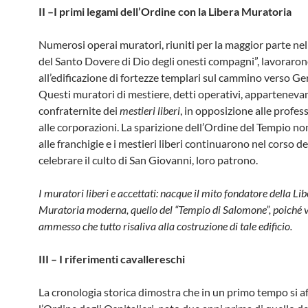
II –
I primi legami dell’Ordine con la Libera Muratoria
Numerosi operai muratori, riuniti per la maggior parte ne
del Santo Dovere di Dio degli onesti compagni”, lavoraro
all’edificazione di fortezze templari sul cammino verso 
Questi muratori di mestiere, detti operativi, appartenevan
confraternite dei
mestieri liberi
, in opposizione alle profes
alle corporazioni. La sparizione dell’Ordine del Tempio no
alle franchigie e i mestieri liberi continuarono nel corso de
celebrare il culto di San Giovanni, loro patrono.
I muratori liberi e accettati
: nacque il mito fondatore della Li
Muratoria moderna, quello del “Tempio di Salomone”, poiché 
ammesso che tutto risaliva alla costruzione di tale edificio.
III –
I riferimenti cavallereschi
La cronologia storica dimostra che in un primo tempo si 