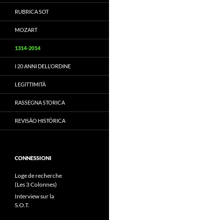
RUBRICA SOT
MOZART
1314-2014
I 20 ANNI DELL’ORDINE
LEGITTIMITÀ
RASSEGNA STORICA
REVISÃO HISTÓRICA
CONNESSIONI
Loge de recherche
(Les 3 Colonnes)
Interview sur la
S.O.T.