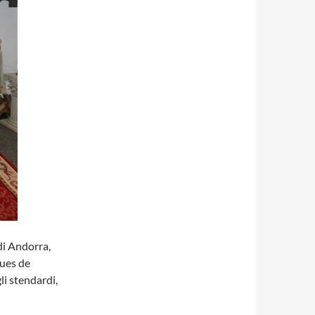
di Andorra,
ques de
li stendardi,