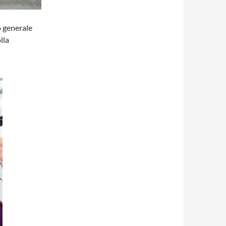
 generale
lla