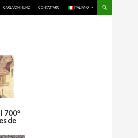
CARL VON HUND
CONTATTARCI
ITALIANO
l 700°
es de