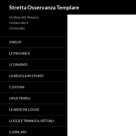
Cerca
Stretta Osservanza Templare
Vai
Ordine del Tempio
restaurato e
al
rinnovato
contenuto
STATUTI
LE PROVINCE
I CONVENTI
LA REGOLA IN 9 PUNTI
COSTUMI
OPUS TEMPLI
LE ANTICHE LOGGE
LOGGE E TRIANGOLI ATTUALI
CLERICATO