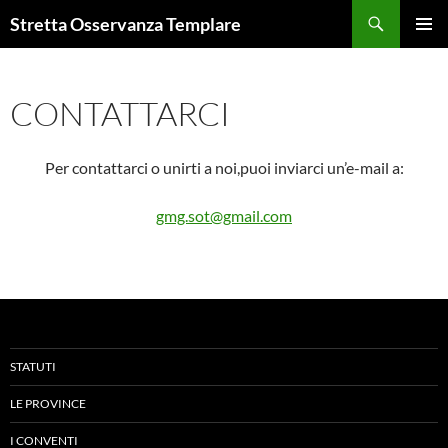
Vai
Cerca
Stretta Osservanza Templare
al
MENU
contenuto
PRINCI
CONTATTARCI
Per contattarci o unirti a noi,puoi inviarci un’e-mail a:
gmg.sot@gmail.com
STATUTI
LE PROVINCE
I CONVENTI