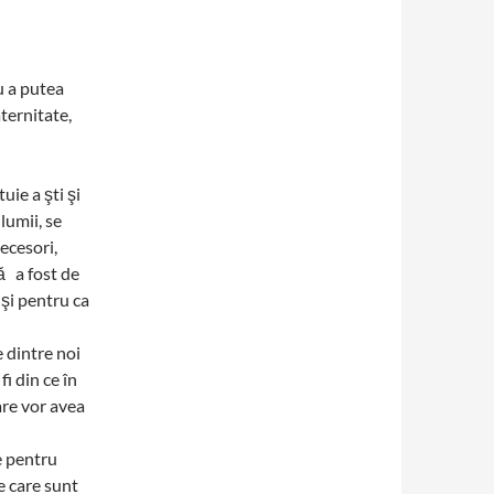
ru a putea
aternitate,
ie a şti şi
lumii, se
decesori,
lă a fost de
 şi pentru ca
 dintre noi
i din ce în
are vor avea
e pentru
e care sunt