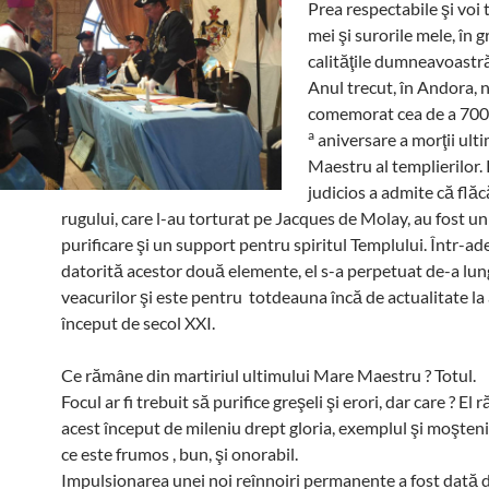
Prea respectabile şi voi to
mei şi surorile mele, în g
calităţile dumneavoastr
Anul trecut, în Andora, 
comemorat cea de a 700
a
aniversare a morţii ult
Maestru al templierilor.
judicios a admite că flăc
rugului, care l-au torturat pe Jacques de Molay, au fost u
purificare şi un support pentru spiritul Templului. Într-ad
datorită acestor două elemente, el s-a perpetuat de-a lun
veacurilor şi este pentru totdeauna încă de actualitate la
început de secol XXI.
Ce rămâne din martiriul ultimului Mare Maestru ? Totul.
Focul ar fi trebuit să purifice greşeli şi erori, dar care ? El
acest început de mileniu drept gloria, exemplul şi moşteni
ce este frumos , bun, şi onorabil.
Impulsionarea unei noi reînnoiri permanente a fost dată d