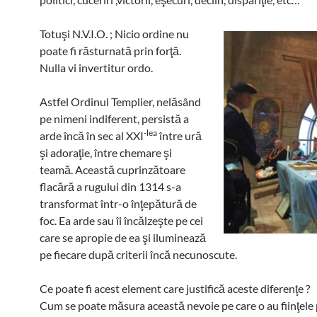
Totuşi N.V.I.O. ; Nicio ordine nu
poate fi răsturnată prin forţă.
Nulla vi invertitur ordo.
Astfel Ordinul Templier, nelăsând
pe nimeni indiferent, persistă a
-lea
arde încă în sec al XXI
între ură
şi adoraţie, între chemare şi
teamă. Această cuprinzătoare
flacără a rugului din 1314 s-a
transformat într-o înţepătură de
foc. Ea arde sau îi încălzeşte pe cei
care se apropie de ea şi iluminează
pe fiecare după criterii încă necunoscute.
Ce poate fi acest element care justifică aceste diferenţe ?
Cum se poate măsura această nevoie pe care o au fiinţele 