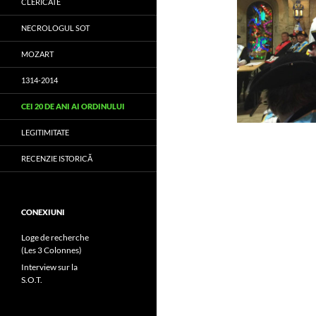
CLERICATE
NECROLOGUL SOT
MOZART
1314-2014
CEI 20 DE ANI AI ORDINULUI
LEGITIMITATE
RECENZIE ISTORICĂ
CONEXIUNI
Loge de recherche
(Les 3 Colonnes)
Interview sur la
S.O.T.