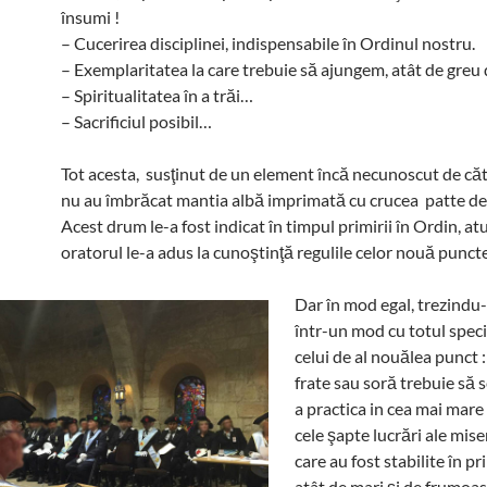
însumi !
– Cucerirea disciplinei, indispensabile în Ordinul nostru.
– Exemplaritatea la care trebuie să ajungem, atât de greu 
– Spiritualitatea în a trăi…
– Sacrificiul posibil…
Tot acesta, susţinut de un element încă necunoscut de căt
nu au îmbrăcat mantia albă imprimată cu crucea patte de
Acest drum le-a fost indicat în timpul primirii în Ordin, at
oratorul le-a adus la cunoştinţă regulile celor nouă puncte
Dar în mod egal, trezindu-
într-un mod cu totul spec
celui de al nouălea punct :
frate sau soră trebuie să 
a practica in cea mai mare
cele şapte lucrări ale mise
care au fost stabilite în p
atât de mari şi de frumoas