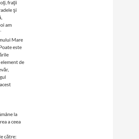
ţi, fraţii
radele şi
ă,
noi am
-
imului Mare
 Poate este
ările
n element de
evăr,
gul
 acest
 rămâne la
rea a ceea
e către: