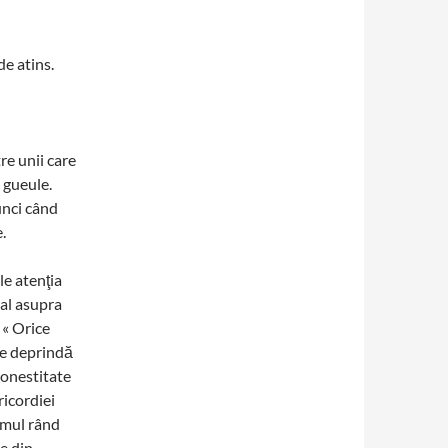
de atins.
re unii care
 gueule.
unci când
.
le atenţia
ial asupra
 « Orice
se deprindă
 onestitate
ricordiei
rimul rând
e din