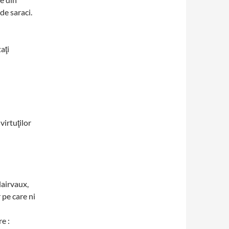
e saraci.
,
taţi
virtuţilor
lairvaux,
 pe care ni
e :