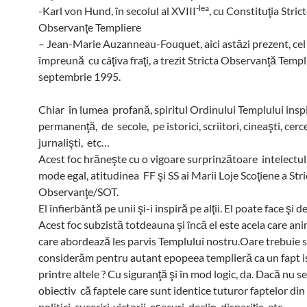
-lea
-Karl von Hund, în secolul al XVIII
, cu Constituţia Strict
Observanţe Templiere
– Jean-Marie Auzanneau-Fouquet, aici astăzi prezent, cel 
împreună cu câţiva fraţi, a trezit Stricta Observanţă Templ
septembrie 1995.
Chiar în lumea profană, spiritul Ordinului Templului inspi
permanenţă, de secole, pe istorici, scriitori, cineaşti, cerc
jurnalişti, etc…
Acest foc hrăneşte cu o vigoare surprinzătoare intelectul, 
mode egal, atitudinea FF şi SS ai Marii Loje Scoţiene a Stri
Observanţe/SOT.
El înfierbântă pe unii şi-i inspiră pe alţii. El poate face şi d
Acest foc subzistă totdeauna şi încă el este acela care ani
care abordează les parvis Templului nostru.Oare trebuie 
considerăm pentru autant epopeea templieră ca un fapt i
printre altele ? Cu siguranţă şi în mod logic, da. Dacă nu s
obiectiv că faptele care sunt identice tuturor faptelor din i
politici, cuceriri ,victorii, eşecuri, declin, dispariţie, etc…