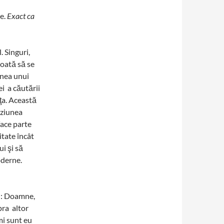
e.
Exact ca
. Singuri,
poată să se
unea unui
ei a căutării
ţa. Această
eziunea
face parte
itate încât
i şi să
oderne.
s : Doamne,
pra altor
mi sunt eu