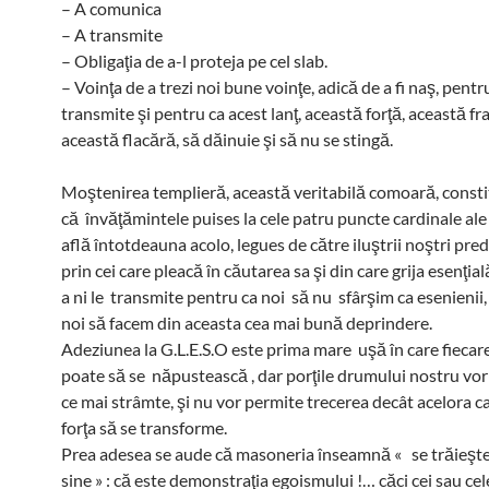
– A comunica
– A transmite
– Obligaţia de a-l proteja pe cel slab.
– Voinţa de a trezi noi bune voinţe, adică de a fi naş, pent
transmite şi pentru ca acest lanţ, această forţă, această fr
această flacără, să dăinuie şi să nu se stingă.
Moştenirea templieră, această veritabilă comoară, constitu
că învăţămintele puises la cele patru puncte cardinale ale 
află întotdeauna acolo, legues de către iluştrii noştri pre
prin cei care pleacă în căutarea sa şi din care grija esenţia
a ni le transmite pentru ca noi să nu sfârşim ca esenienii,
noi să facem din aceasta cea mai bună deprindere.
Adeziunea la G.L.E.S.O este prima mare uşă în care fiecare
poate să se năpustească , dar porţile drumului nostru vor f
ce mai strâmte, şi nu vor permite trecerea decât acelora c
forţa să se transforme.
Prea adesea se aude că masoneria înseamnă « se trăieşt
sine » : că este demonstraţia egoismului !… căci cei sau cel