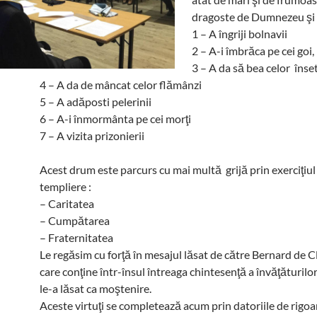
dragoste de Dumnezeu şi d
1 – A îngriji bolnavii
2 – A-i îmbrăca pe cei goi
3 – A da să bea celor înse
4 – A da de mâncat celor flămânzi
5 – A adăposti pelerinii
6 – A-i înmormânta pe cei morţi
7 – A vizita prizonierii
Acest drum este parcurs cu mai multă grijă prin exerciţiul 
templiere :
– Caritatea
– Cumpătarea
– Fraternitatea
Le regăsim cu forţă în mesajul lăsat de către Bernard de C
care conţine într-însul întreaga chintesenţă a învăţăturilor
le-a lăsat ca moştenire.
Aceste virtuţi se completează acum prin datoriile de rigoar