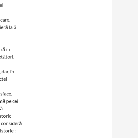
ei
care,
ieră la 3
ră în
etători,
dar, în
ctei
esface.
mă pe cei
să
storic
e consideră
storie :