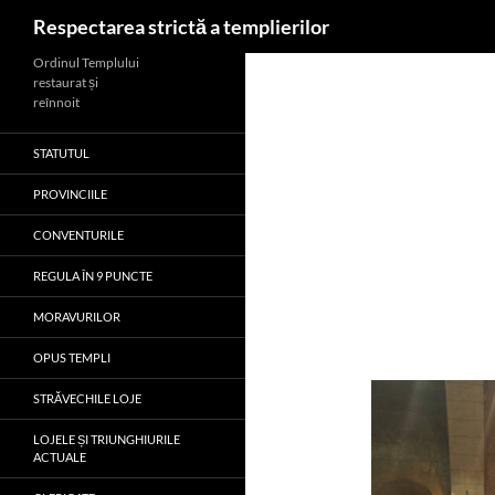
Caută
Respectarea strictă a templierilor
Sari
Ordinul Templului
restaurat și
la
reînnoit
conținut
STATUTUL
PROVINCIILE
CONVENTURILE
REGULA ÎN 9 PUNCTE
MORAVURILOR
OPUS TEMPLI
STRĂVECHILE LOJE
LOJELE ȘI TRIUNGHIURILE
ACTUALE