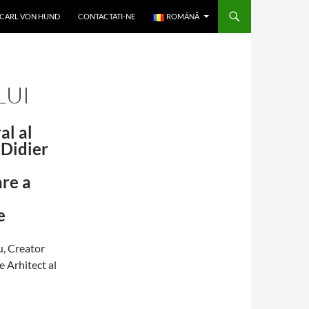
CARL VON HUND
CONTACTATI-NE
ROMÂNĂ
LUI
al al
 Didier
are a
e
u, Creator
e Arhitect al