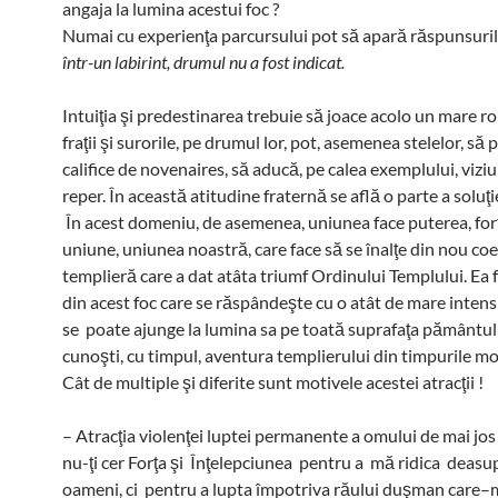
angaja la lumina acestui foc ?
Numai cu experienţa parcursului pot să apară răspunsuril
într-un labirint, drumul nu a fost indicat.
Intuiţia şi predestinarea trebuie să joace acolo un mare rol
fraţii şi surorile, pe drumul lor, pot, asemenea stelelor, să 
califice de novenaires, să aducă, pe calea exemplului, vizi
reper. În această atitudine fraternă se află o parte a soluţi
În acest domeniu, de asemenea, uniunea face puterea, for
uniune, uniunea noastră, care face să se înalţe din nou co
templieră care a dat atâta triumf Ordinului Templului. Ea 
din acest foc care se răspândeşte cu o atât de mare intens
se poate ajunge la lumina sa pe toată suprafaţa pământulu
cunoşti, cu timpul, aventura templierului din timpurile m
Cât de multiple şi diferite sunt motivele acestei atracţii !
– Atracţia violenţei luptei permanente a omului de mai jo
nu-ţi cer Forţa şi Înţelepciunea pentru a mă ridica deasu
oameni, ci pentru a lupta împotriva răului duşman care–