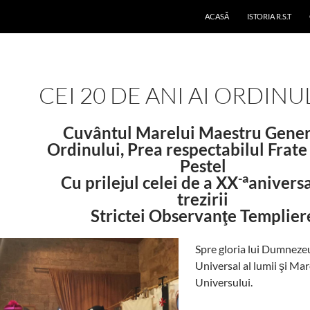
ACASĂ
ISTORIA R.S.T
CEI 20 DE ANI AI ORDINU
Cuvântul Marelui Maestru Gener
Ordinului, Prea respectabilul Frate
Pestel
-a
Cu prilejul celei de a XX
anivers
trezirii
Strictei Observanţe Templier
Spre gloria lui Dumneze
Universal al lumii şi Mar
Universului.